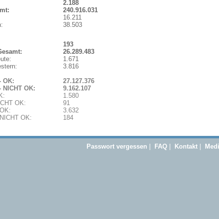
2.188
mt:
240.916.031
16.211
:
38.503
193
Gesamt:
26.289.483
ute:
1.671
stern:
3.816
- OK:
27.127.376
- NICHT OK:
9.162.107
K:
1.580
NICHT OK:
91
 OK:
3.632
- NICHT OK:
184
Passwort vergessen
|
FAQ
|
Kontakt
|
Medi